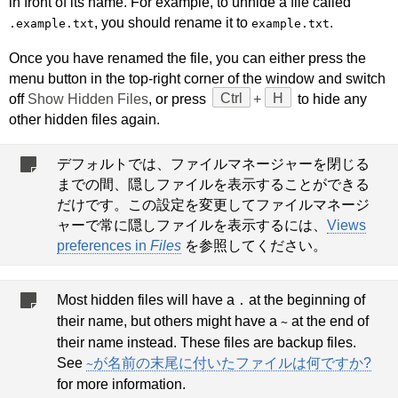
in front of its name. For example, to unhide a file called
, you should rename it to
.
.example.txt
example.txt
Once you have renamed the file, you can either press the
menu button in the top-right corner of the window and switch
off
Show Hidden Files
, or press
Ctrl
+
H
to hide any
other hidden files again.
デフォルトでは、ファイルマネージャーを閉じる
までの間、隠しファイルを表示することができる
だけです。この設定を変更してファイルマネージ
ャーで常に隠しファイルを表示するには、
Views
preferences in
Files
を参照してください。
Most hidden files will have a
at the beginning of
.
their name, but others might have a
at the end of
~
their name instead. These files are backup files.
See
が名前の末尾に付いたファイルは何ですか?
~
for more information.