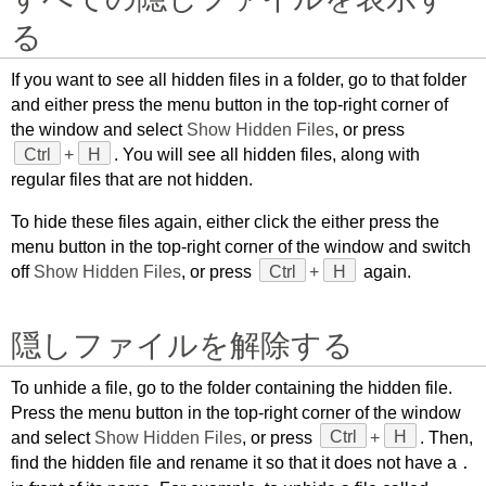
る
If you want to see all hidden files in a folder, go to that folder
and either press the menu button in the top-right corner of
the window and select
Show Hidden Files
, or press
Ctrl
+
H
. You will see all hidden files, along with
regular files that are not hidden.
To hide these files again, either click the either press the
menu button in the top-right corner of the window and switch
off
Show Hidden Files
, or press
Ctrl
+
H
again.
隠しファイルを解除する
To unhide a file, go to the folder containing the hidden file.
Press the menu button in the top-right corner of the window
and select
Show Hidden Files
, or press
Ctrl
+
H
. Then,
find the hidden file and rename it so that it does not have a
.