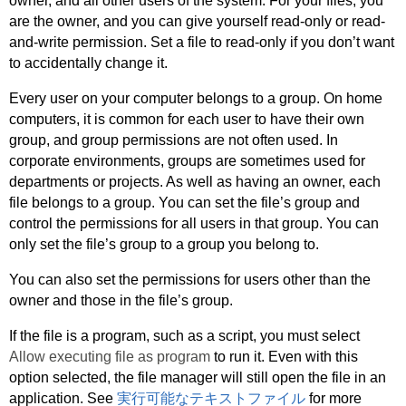
owner, and all other users of the system. For your files, you
are the owner, and you can give yourself read-only or read-
and-write permission. Set a file to read-only if you don’t want
to accidentally change it.
Every user on your computer belongs to a group. On home
computers, it is common for each user to have their own
group, and group permissions are not often used. In
corporate environments, groups are sometimes used for
departments or projects. As well as having an owner, each
file belongs to a group. You can set the file’s group and
control the permissions for all users in that group. You can
only set the file’s group to a group you belong to.
You can also set the permissions for users other than the
owner and those in the file’s group.
If the file is a program, such as a script, you must select
Allow executing file as program
to run it. Even with this
option selected, the file manager will still open the file in an
application. See
実行可能なテキストファイル
for more