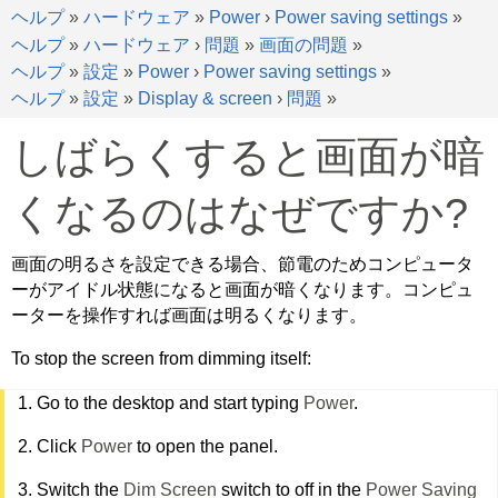
ヘルプ
»
ハードウェア
»
Power
›
Power saving settings
»
ヘルプ
»
ハードウェア
›
問題
»
画面の問題
»
ヘルプ
»
設定
»
Power
›
Power saving settings
»
ヘルプ
»
設定
»
Display & screen
›
問題
»
しばらくすると画面が暗
くなるのはなぜですか?
画面の明るさを設定できる場合、節電のためコンピュータ
ーがアイドル状態になると画面が暗くなります。コンピュ
ーターを操作すれば画面は明るくなります。
To stop the screen from dimming itself:
Go to the desktop and start typing
Power
.
Click
Power
to open the panel.
Switch the
Dim Screen
switch to off in the
Power Saving