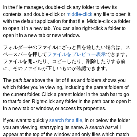
In the file manager, double-click any folder to view its
contents, and double-click or
middle-click
any file to open it
with the default application for that file. Middle-click a folder
to open it in a new tab. You can also right-click a folder to
open it in a new tab or new window.
フォルダー中のファイルにざっと目を通したい場合は、ス
ペースバーを押して
ファイルをプレビュー表示
できます。
ファイルを開いたり、コピーしたり、削除したりする前
に、そのファイルが正しいものか確認できます。
The
path bar
above the list of files and folders shows you
which folder you’re viewing, including the parent folders of
the current folder. Click a parent folder in the path bar to go
to that folder. Right-click any folder in the path bar to open it
in a new tab or window, or access its properties.
If you want to quickly
search for a file
, in or below the folder
you are viewing, start typing its name. A
search bar
will
appear at the top of the window and only files which match