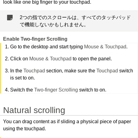
look like one big finger to your touchpad.
2つの指でのスクロールは、すべてのタッチパッド
で機能しないかもしれません。
Enable Two-finger Scrolling
Go to the desktop and start typing
Mouse & Touchpad
.
Click on
Mouse & Touchpad
to open the panel.
In the
Touchpad
section, make sure the
Touchpad
switch
is set to on.
Switch the
Two-finger Scrolling
switch to on.
Natural scrolling
You can drag content as if sliding a physical piece of paper
using the touchpad.