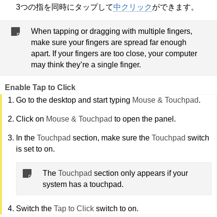
3つの指を同時にタップして
中クリック
ができます。
When tapping or dragging with multiple fingers,
make sure your fingers are spread far enough
apart. If your fingers are too close, your computer
may think they’re a single finger.
Enable Tap to Click
Go to the desktop and start typing
Mouse & Touchpad
.
Click on
Mouse & Touchpad
to open the panel.
In the
Touchpad
section, make sure the
Touchpad
switch
is set to on.
The
Touchpad
section only appears if your
system has a touchpad.
Switch the
Tap to Click
switch to on.