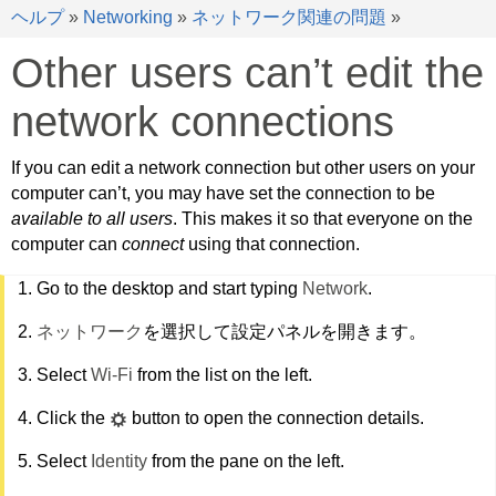
ヘルプ
»
Networking
»
ネットワーク関連の問題
»
Other users can’t edit the
network connections
If you can edit a network connection but other users on your
computer can’t, you may have set the connection to be
available to all users
. This makes it so that everyone on the
computer can
connect
using that connection.
Go to the desktop and start typing
Network
.
ネットワーク
を選択して設定パネルを開きます。
Select
Wi-Fi
from the list on the left.
Click the
button to open the connection details.
Select
Identity
from the pane on the left.